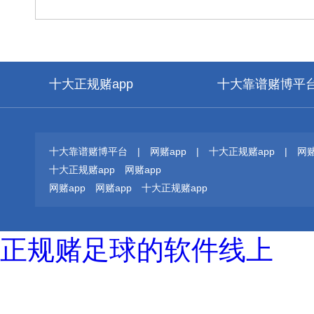
十大正规赌app
十大靠谱赌博平
十大靠谱赌博平台
|
网赌app
|
十大正规赌app
|
网赌
十大正规赌app
网赌app
网赌app
网赌app
十大正规赌app
正规赌足球的软件线上