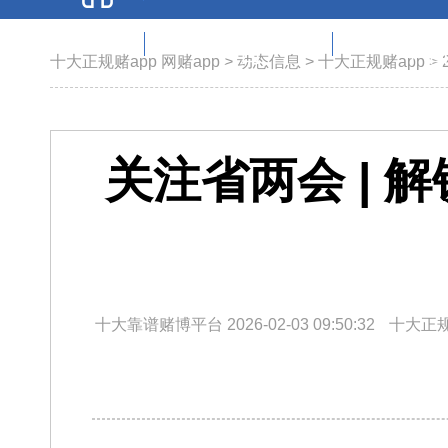
平台
平
十大正规赌app
网赌app
>
动态信息
>
十大正规赌app
>
关注省两会 | 
十大靠谱赌博平台
2026-02-03 09:50:32
十大正规