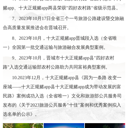
赌app、十大正规赌app两县荣获"四好农村路"省级示范县。
7、2023年10月17日全省三个一号旅游公路建设暨交旅融
合高质量发展推进会在晋城召开。
8、2023年10月，十大正规赌app晋城段入选（全省唯
一）全国第一批交通运输与旅游融合发展典型案例。
9、2023年10月，晋城市十大正规赌app县"四好农村
路"入选交通运输部农村公路助力共同富裕典型案例。
10.2023年12月，十大正规赌app县《因为一条路 改变一
座城——十大正规赌app县十大正规赌app成为带动发展的富
民路》案例成功入选（全省唯一）文化和旅游部公共服务司
发布的《关于2023旅游公共服务"十佳"案例和优秀案例拟入
选名单的公示》。