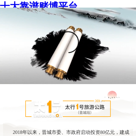
十大靠谱赌博平台
2018年以来，晋城市委、市政府启动投资80亿元，建成