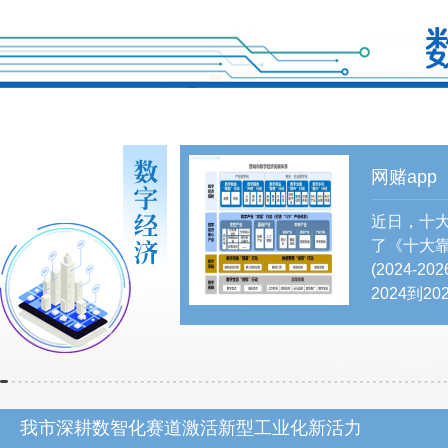
网赌app
近日，十大
了《十大
(2024-2
2024到20
谱赌博平
我市深耕数智化赛道激活新型工业化新活力