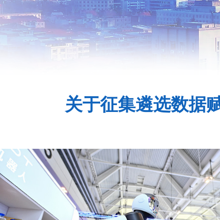
关于征集遴选数据