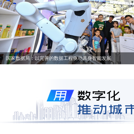
国家数据局：以完善的数据工程驱动具身智能发展
十大正