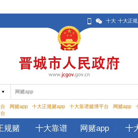
十大
十大正规
靠谱
赌博
平台
平台
网赌app
十大正规赌app
十大靠谱赌博平台
网赌app
平台
正规赌
十大靠谱
网赌app
十