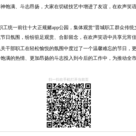
精神饱满、斗志昂扬，大家在切磋技艺中增进了友谊，在欢声笑
体职工统一前往十大正规赌app公园，集体观赏"晋城职工群众传
统节日氛围，纷纷驻足观赏、合影留念，在欢声笑语中共享元宵
机关干部职工在轻松愉悦的氛围中度过了一个温馨难忘的节日，
加饱满的热情、更加昂扬的斗志投入到今后的工作中，为推动全
扫一扫在手机打开当前页