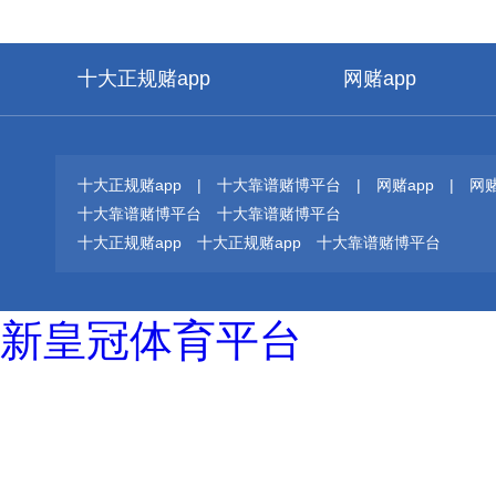
十大正规赌app
网赌app
十大正规赌app
|
十大靠谱赌博平台
|
网赌app
|
网赌
十大靠谱赌博平台
十大靠谱赌博平台
十大正规赌app
十大正规赌app
十大靠谱赌博平台
新皇冠体育平台