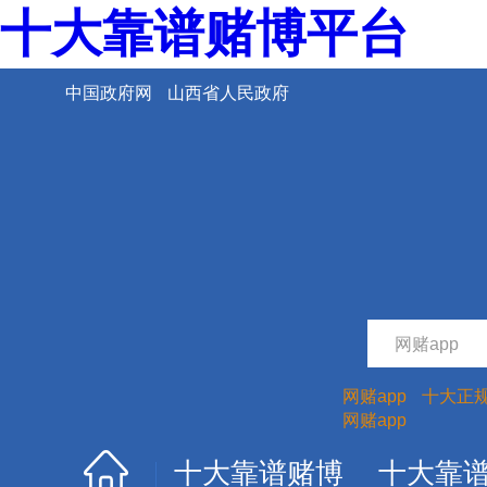
十大靠谱赌博平台
中国政府网
山西省人民政府
网赌app
网赌app
十大正规
网赌app
十大靠谱赌博
十大靠