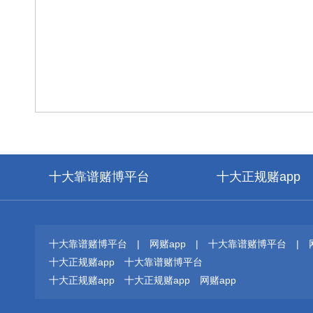
十大靠谱赌博平台
十大正规赌app
十大靠谱赌博平台
|
网赌app
|
十大靠谱赌博平台
|
十大正规赌app
十大靠谱赌博平台
十大正规赌app
十大正规赌app
网赌app