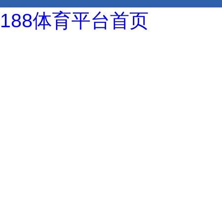
188体育平台首页