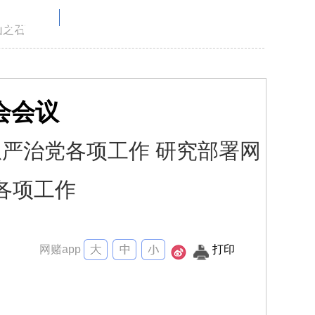
app
赌博平台
赌博平台
山之石
会会议
严治党各项工作 研究部署网
各项工作
网赌app
打印