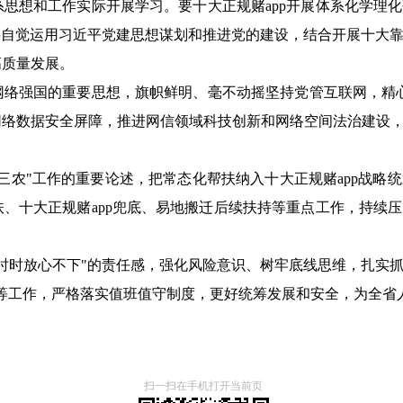
思想和工作实际开展学习。要十大正规赌app开展体系化学理
围。要自觉运用习近平党建思想谋划和推进党的建设，结合开展十
高质量发展。
络强国的重要思想，旗帜鲜明、毫不动摇坚持党管互联网，精心
网络数据安全屏障，推进网信领域科技创新和网络空间法治建设
三农"工作的重要论述，把常态化帮扶纳入十大正规赌app战略
、十大正规赌app兜底、易地搬迁后续扶持等重点工作，持续
时时放心不下"的责任感，强化风险意识、树牢底线思维，扎实
障等工作，严格落实值班值守制度，更好统筹发展和安全，为全省
扫一扫在手机打开当前页