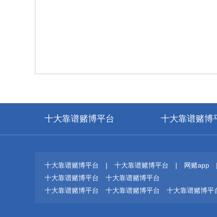
十大靠谱赌博平台
十大靠谱赌博
十大靠谱赌博平台
|
十大靠谱赌博平台
|
网赌app
十大靠谱赌博平台
十大靠谱赌博平台
十大靠谱赌博平台
十大靠谱赌博平台
十大靠谱赌博平