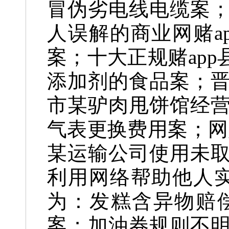
冒伪劣电线电缆案
人误解的商业网赌a
案；十大正规赌ap
添加剂的食品案；
市某驴肉甩饼馆经
气表更换费用案；网
某运输公司使用未
利用网络帮助他人实
为：发糕含异物赔
案；加油券规则不