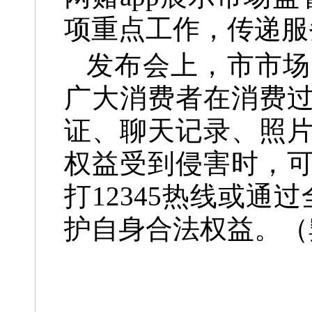
项重点工作，传递服
发布会上，市市场
广大消费者在消费
证、聊天记录、照
权益受到侵害时，
打12345热线或通
护自身合法权益。（