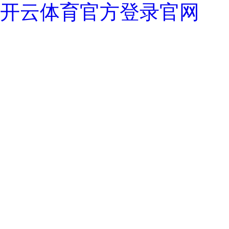
开云体育官方登录官网