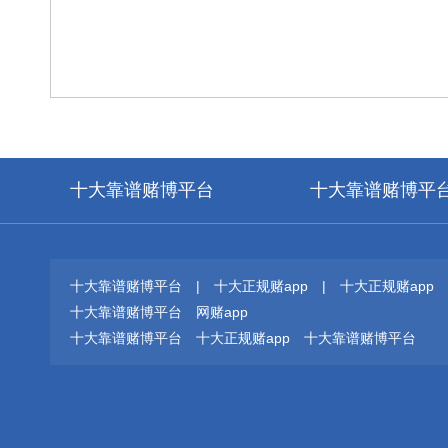
十大靠谱赌博平台
十大靠谱赌博平
十大靠谱赌博平台
|
十大正规赌app
|
十大正规赌app
十大靠谱赌博平台
网赌app
十大靠谱赌博平台
十大正规赌app
十大靠谱赌博平台