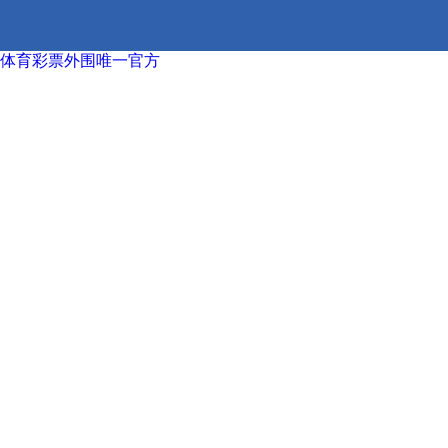
体育彩票外围唯一官方