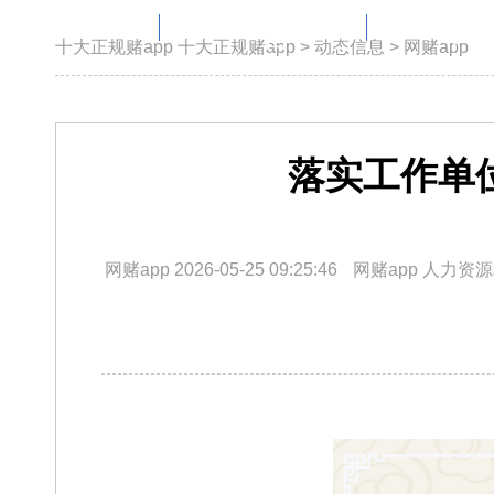
平台
平
十大正规赌app
十大正规赌app
>
动态信息
>
网赌app
落实工作单
网赌app
2026-05-25 09:25:46
网赌app
人力资源