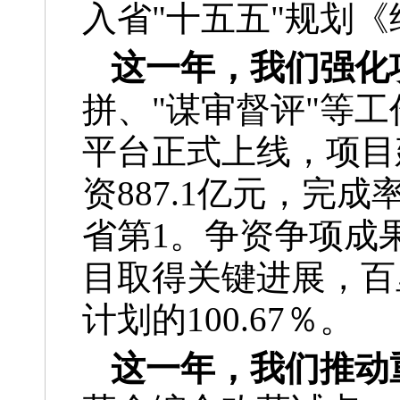
入省"十五五"规划
这一年，我们强化
拼、"谋审督评"等
平台正式上线，项目
资887.1亿元，完成
省第1。争资争项成果
目取得关键进展，百
计划的100.67％。
这一年，我们推动