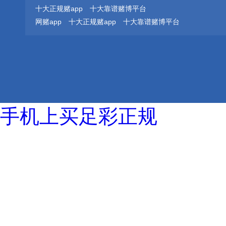
十大正规赌app
十大靠谱赌博平台
网赌app
十大正规赌app
十大靠谱赌博平台
手机上买足彩正规