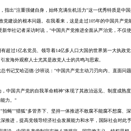
app，指出"注重强健自身，始终充满生机活力"这一优秀特质是
政党建设的根本问题。在我看来，这是走过105年的中国共产党
受新华社记者采访时说，"中国共产党推进全面从严治党，不仅
有超过1亿名党员、领导着14亿多人口大国的世界第一大执政
，引发海外观察人士尤其是政党人士的共鸣与思索。
总书记艾哈迈德·沙班说："中国共产党主动刀刃向内、直面问
，中国共产党的自我革命精神"体现了其政治远见、制度成熟度
能力。"
""拍蝇""猎狐"多管齐下、坚持一体推进不敢腐不能腐不想腐
纵深推进，提高党领导经济社会发展能力和水平，国际社会对此