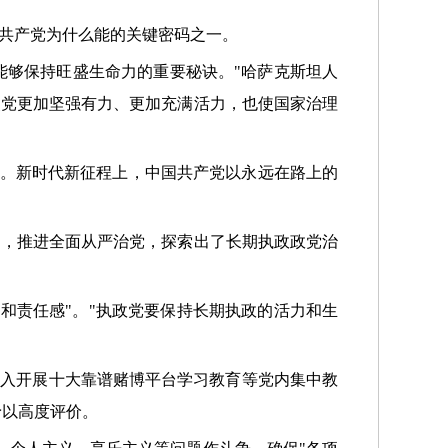
中国共产党为什么能的关键密码之一。
能够保持旺盛生命力的重要秘诀。"哈萨克斯坦人
使党更加坚强有力、更加充满活力，也使国家治理
党。新时代新征程上，中国共产党以永远在路上的
题，推进全面从严治党，探索出了长期执政政党治
和责任感"。"执政党要保持长期执政的活力和生
、深入开展十大靠谱赌博平台学习教育等党内集中教
予以高度评价。