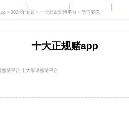
pp
赌博平台
赌博平台
赌
pp
>
2024年专题
>
十大靠谱赌博平台
>
学习要闻
十大正规赌app
谱赌博平台
十大靠谱赌博平台