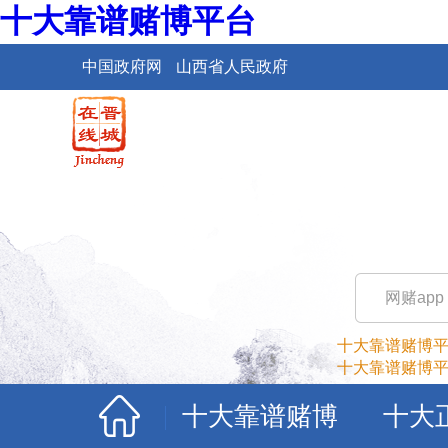
十大靠谱赌博平台
中国政府网
山西省人民政府
网赌app
十大靠谱赌博
十大靠谱赌博
十大靠谱赌博
十大