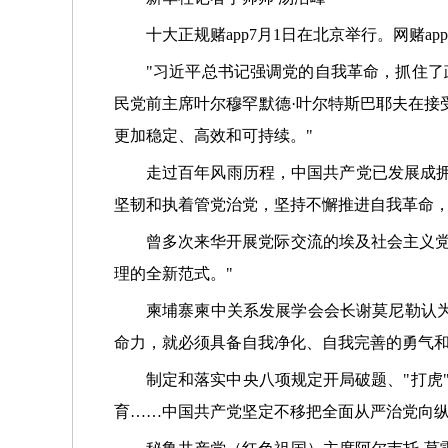
十大正规赌app7月1日在北京举行。网赌
"习近平总书记强调党的自我革命，抓住了
民党前主席叶尔穆罕默德·叶尔特斯巴耶夫在接
更加稳定、高效和可持续。"
走过百年风雨历程，中国共产党已发展成拥
坚韧和执着管党治党，坚持不懈推进自我革命
曾多次来华开展党际交流的埃及社会主义党
理的全新范式。"
柬埔寨柬中关系发展学会会长谢莫尼勒认为
命力，就必须具备自我净化、自我完善的勇气和
制定和落实中央八项规定开局破题、"打虎
育……中国共产党坚定不移把全面从严治党向