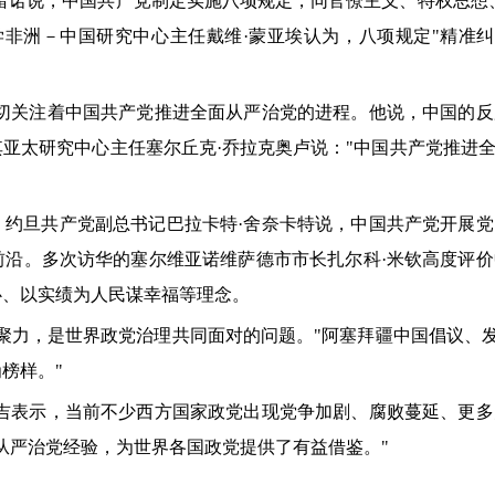
雷诺说，中国共产党制定实施八项规定，同官僚主义、特权思想
学非洲－中国研究中心主任戴维·蒙亚埃认为，八项规定"精准
密切关注着中国共产党推进全面从严治党的进程。他说，中国的
亚太研究中心主任塞尔丘克·乔拉克奥卢说："中国共产党推进
。约旦共产党副总书记巴拉卡特·舍奈卡特说，中国共产党开展
前沿。多次访华的塞尔维亚诺维萨德市市长扎尔科·米钦高度评
心、以实绩为人民谋幸福等理念。
聚力，是世界政党治理共同面对的问题。"阿塞拜疆中国倡议、发
榜样。"
帕吉表示，当前不少西方国家政党出现党争加剧、腐败蔓延、更
从严治党经验，为世界各国政党提供了有益借鉴。"