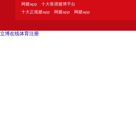
网赌app
十大靠谱赌博平台
十大正规赌app
网赌app
网赌app
立博在线体育注册