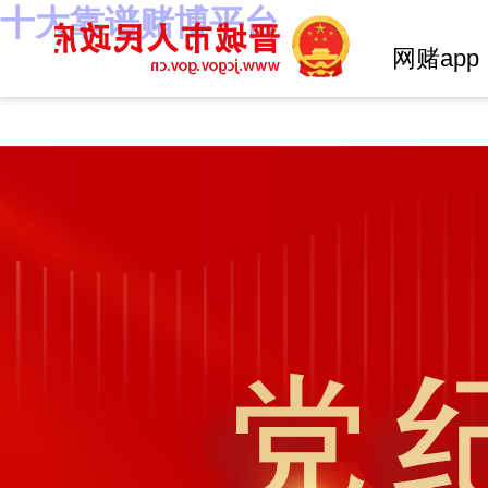
十大靠谱赌博平台
网赌app