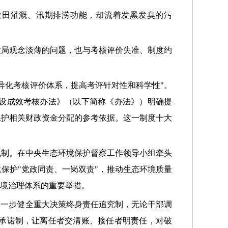
农田灌溉、汛期排涝功能，却流着发黑发臭的污
大局观念淡薄的问题，也与考核评价失准、制度约
异化考核评价体系，提高考评针对性和科学性"。
设成效考核办法》（以下简称《办法》）明确提
保护相关财政资金分配的参考依据。这一制度十大
机制。在中央生态环境保护督察工作领导小组牵头
境保护"党政同责、一岗双责"，推动生态环境质量
环境治理体系的重要举措。
进一步健全重大决策终身责任追究制，无论干部调
承诺制，让离任者交清账、接任者明责任，对破