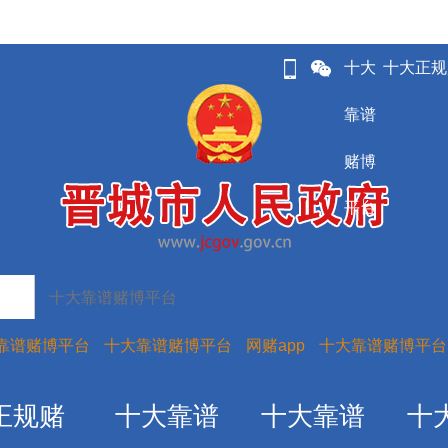
十大
十大正规
靠谱
赌博
平台
靠谱赌博平台
十大靠谱赌博平台
网赌app
十大靠谱赌博平台
正规赌
十大靠谱
十大靠谱
十