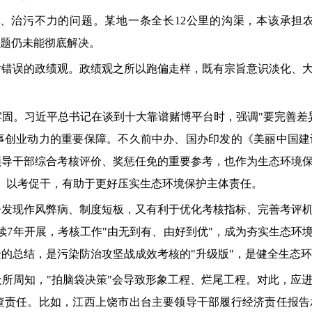
、治污不力的问题。某地一条全长12公里的沟渠，本该承担
问题仍未能彻底解决。
射错误的政绩观。政绩观之所以跑偏走样，既有宗旨意识淡化、
固。习近平总书记在谈到十大靠谱赌博平台时，强调"要完善差
事创业动力的重要保障。不久前中办、国办印发的《美丽中国建
领导干部综合考核评价、奖惩任免的重要参考，也作为生态环境
合、以考促干，有助于更好压实生态环境保护主体责任。
督发现作风弊病、制度短板，又有利于优化考核指标、完善考评
续7年开展，考核工作"由无到有、由好到优"，成为夯实生态环
的总结，是污染防治攻坚战成效考核的"升级版"，是健全生态
所周知，"拍脑袋决策"会导致形象工程、烂尾工程。对此，应
查责任。比如，江西上饶市出台主要领导干部履行经济责任报告