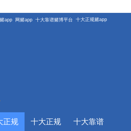
十大正规赌app
赌app
网赌app
十大靠谱赌博平台
台
大正规
十大正规
十大靠谱