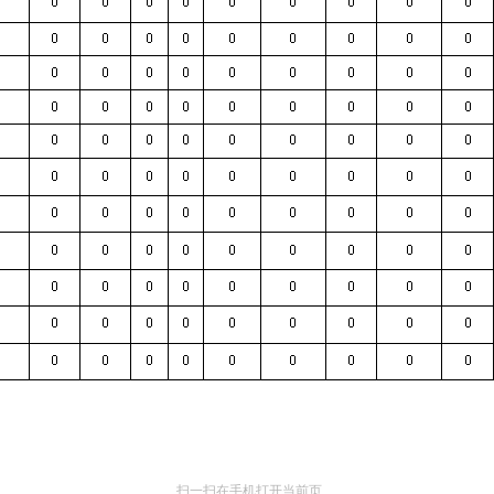
扫一扫在手机打开当前页