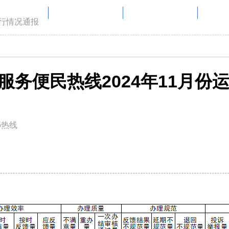
赌博平台
赌app
赌
运行情况通报
政务服务便民热线2024年11月
45热线