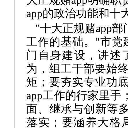
app的政治功能和十
"十大正规赌ap
工作的基础。"市党
门自身建设，讲述
为，组工干部要始
矩；要夯实专业功
app工作的行家里
面、继承与创新等多
落实；要涵养大格