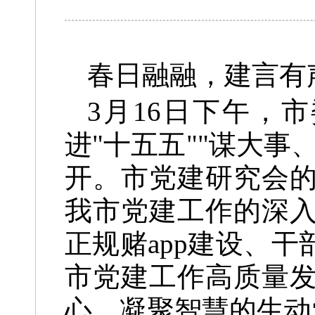
春日融融，建言有
3月16日下午，
进"十五五""谋大
开。市党建研究会
我市党建工作的深
正规赌app建设、
市党建工作高质量
心、凝聚智慧的生动