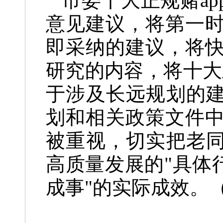
市委十大正规赌a
意见建议，将第一
即采纳的建议，将
研究的内容，将十大
于涉及长远规划的建
划和相关政策文件
被重视，切实把老同
高质量发展的"具体
成事"的实际成效。