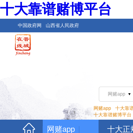
十大靠谱赌博平台
中国政府网
山西省人民政府
网赌app
网赌app
十大靠
十大靠谱赌博平台
网赌app
十大正