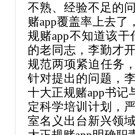
不熟、经验不足的
赌app覆盖率上去
规赌app不知道该
的老同志，李勤才
规范两项紧迫任务，
针对提出的问题，
十大正规赌app书
定科学培训计划，
室名义出台新兴领
大正规赌app明确