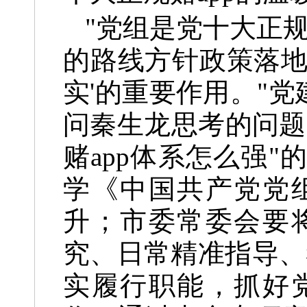
"党组是党十大正
的路线方针政策落地
实'的重要作用。"
问秦生龙思考的问题
赌app体系怎么强
学《中国共产党党
升；市委常委会要
究、日常精准指导、
实履行职能，抓好