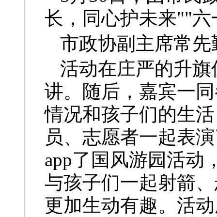
长，同心护未来""
市政协副主席常先
活动在庄严的升旗
讲。随后，嘉宾一同
情况和孩子们的生活
员、志愿者一起表演
app了国风游园活
与孩子们一起射箭、
更加生动有趣。活动