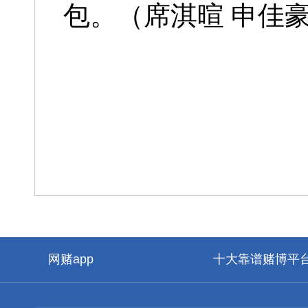
包。（席淇暄 申佳
网赌app
十大靠谱赌博平