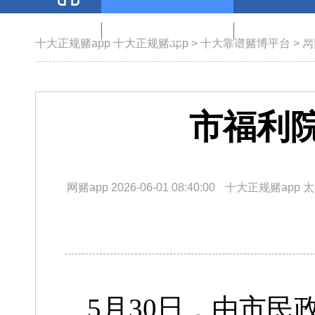
平台
平
十大正规赌app
十大正规赌app
>
十大靠谱赌博平台
>
网
市福利
网赌app
2026-06-01 08:40:00
十大正规赌app
太
5月30日，由市