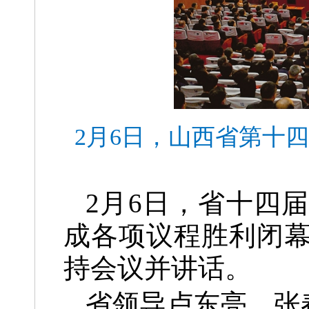
2月6日，山西省第十
2月6日，省十四
成各项议程胜利闭
持会议并讲话。
省领导卢东亮、张