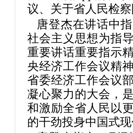
议、关于省人民检察
唐登杰在讲话中指
社会主义思想为指
重要讲话重要指示
央经济工作会议精
省委经济工作会议
凝心聚力的大会，
和激励全省人民以
的干劲投身中国式现