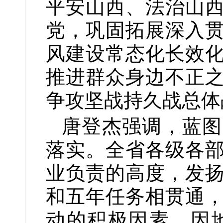
平安山西、法治山
党，巩固拓展深入
风建设常态化长效
推进群众身边不正
争攻坚战持久战总体
唐登杰强调，蓝图
落实。全省各级各
业负责的高度，发
和五年任务相贯通
动的积极因素，因