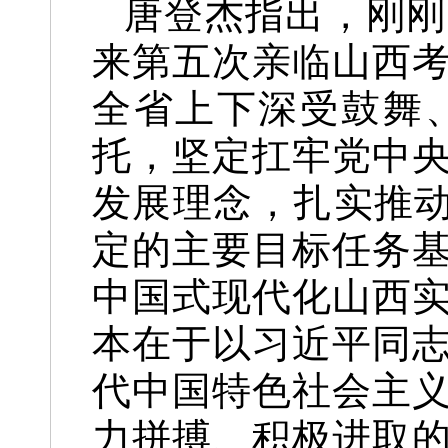
唐登杰指出，刚刚
来第五次亲临山西
全省上下深受鼓舞
托，坚定扛牢党中
发展理念，扎实推动
定的主要目标任务
中国式现代化山西
本在于以习近平同
代中国特色社会主
力拼搏、积极进取