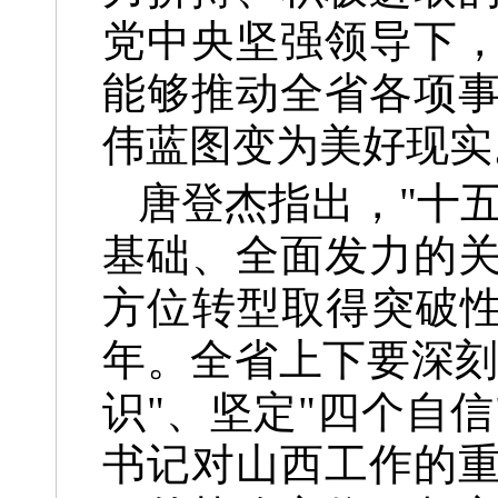
党中央坚强领导下，
能够推动全省各项
伟蓝图变为美好现实
唐登杰指出，"十
基础、全面发力的
方位转型取得突破性
年。全省上下要深刻
识"、坚定"四个自
书记对山西工作的