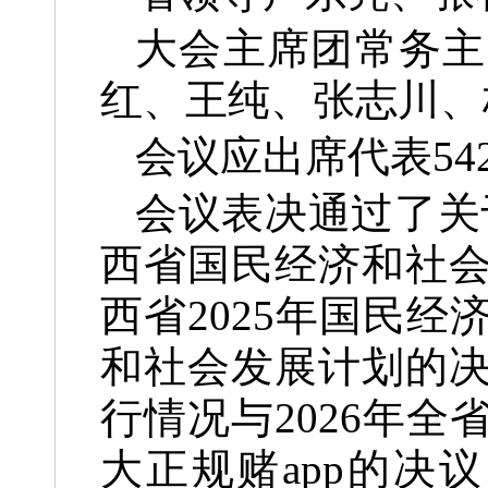
大会主席团常务主
红、王纯、张志川、
会议应出席代表54
会议表决通过了关
西省国民经济和社
西省2025年国民经
和社会发展计划的决
行情况与2026年
大正规赌app的决