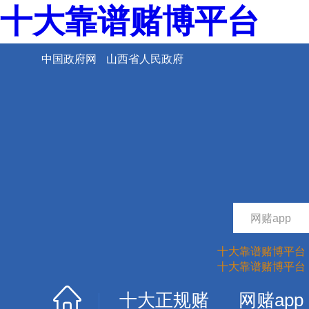
十大靠谱赌博平台
中国政府网
山西省人民政府
网赌app
十大靠谱赌博平台
十大靠谱赌博平台
十大正规赌
网赌app