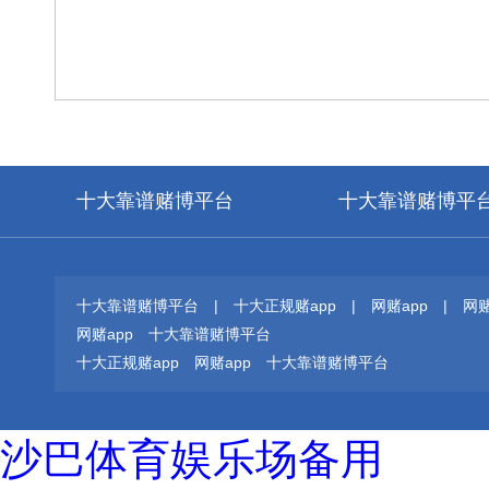
十大靠谱赌博平台
十大靠谱赌博平
十大靠谱赌博平台
|
十大正规赌app
|
网赌app
|
网赌
网赌app
十大靠谱赌博平台
十大正规赌app
网赌app
十大靠谱赌博平台
沙巴体育娱乐场备用