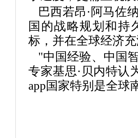
巴西若昂·阿马佐
国的战略规划和持
标，并在全球经济充
"中国经验、中国
专家基思·贝内特认
app国家特别是全