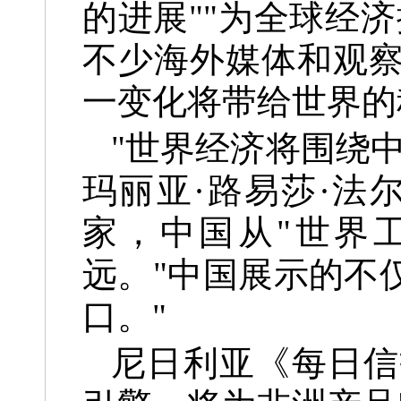
的进展""为全球经
不少海外媒体和观
一变化将带给世界的
"世界经济将围绕
玛丽亚·路易莎·法
家，中国从"世界
远。"中国展示的不
口。"
尼日利亚《每日信