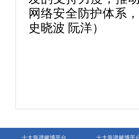
网络安全防护体系，
史晓波 阮洋）
十大靠谱赌博平台
十大靠谱赌博平