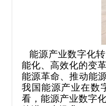
能源产业数字化转
能化、高效化的变
能源革命、推动能源
我国能源产业在数
看，能源产业数字