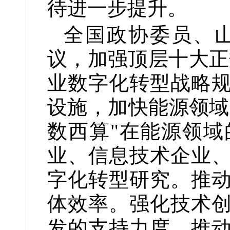
待进一步提升。
全国政协委员、
议，加强顶层十大正
业数字化转型战略
设施，加快能源领域
数西算"在能源领
业、信息技术企业
字化转型研究。推
体效率。强化技术
发的支持力度，推