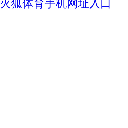
火狐体育手机网址入口