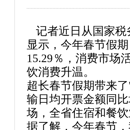
记者近日从国家税
显示，今年春节假期
15.29％，消费
饮消费升温。
超长春节假期带来了
输日均开票金额同比增
场，全省住宿和餐饮业
据了解，今年春节，