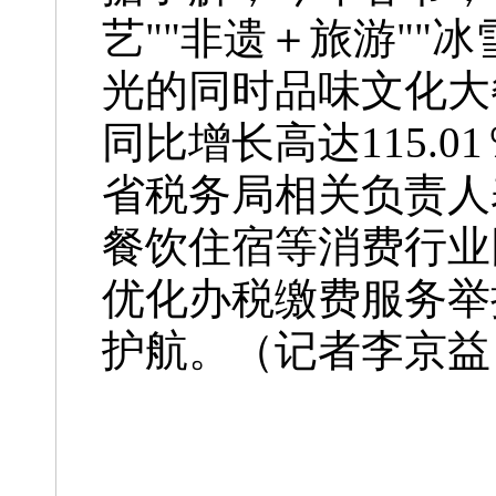
艺""非遗＋旅游""
光的同时品味文化大
同比增长高达115.0
省税务局相关负责人
餐饮住宿等消费行业
优化办税缴费服务举
护航。（记者李京益