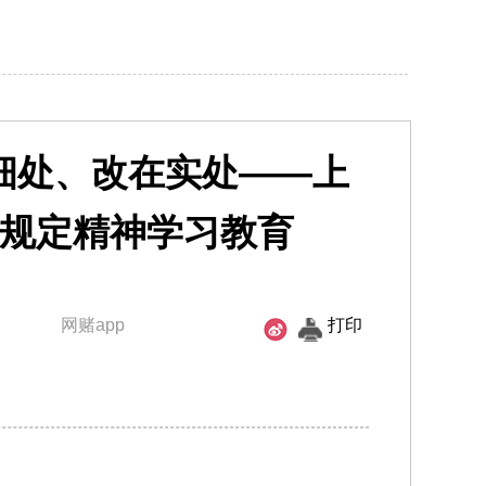
细处、改在实处——上
规定精神学习教育
网赌app
打印