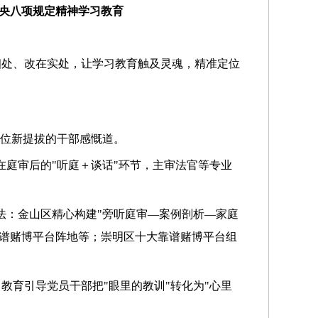
央八项规定精神学习教育
细处、改在实处，让学习教育触及灵魂，精准定位
一位新提拔的干部感慨道。
在庭审后的"听庭＋谈话"环节，主审法官等专业
法：金山区精心构建"旁听庭审—案例剖析—家庭
靠谱赌博平台阵地等；崇明区十大靠谱赌博平台组
育引导党员干部把"眼里的教训"转化为"心里