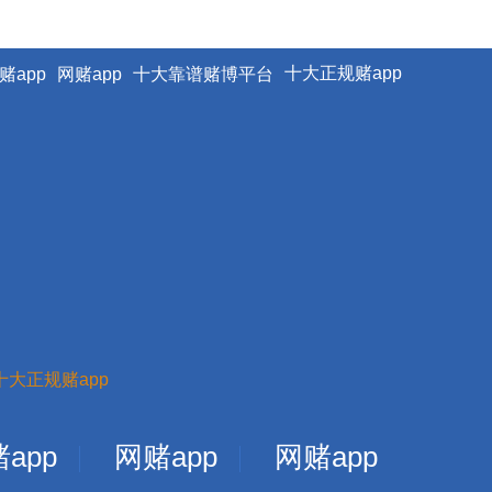
十大正规赌app
赌app
网赌app
十大靠谱赌博平台
十大正规赌app
app
网赌app
网赌app