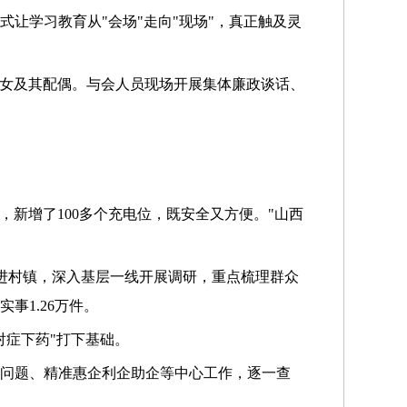
式让学习教育从"会场"走向"现场"，真正触及灵
年子女及其配偶。与会人员现场开展集体廉政谈话、
，新增了100多个充电位，既安全又方便。"山西
、进村镇，深入基层一线开展调研，重点梳理群众
事1.26万件。
对症下药"打下基础。
盼问题、精准惠企利企助企等中心工作，逐一查