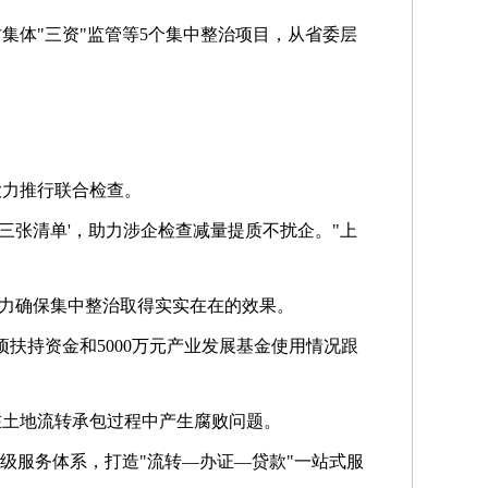
体"三资"监管等5个集中整治项目，从省委层
大力推行联合检查。
'三张清单'，助力涉企检查减量提质不扰企。"上
努力确保集中整治取得实实在在的效果。
项扶持资金和5000万元产业发展基金使用情况跟
在土地流转承包过程中产生腐败问题。
级服务体系，打造"流转—办证—贷款"一站式服