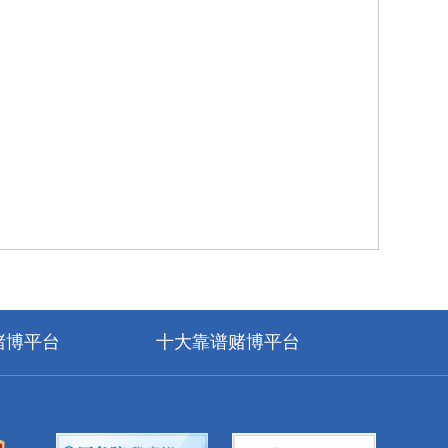
赌博平台
十大靠谱赌博平台