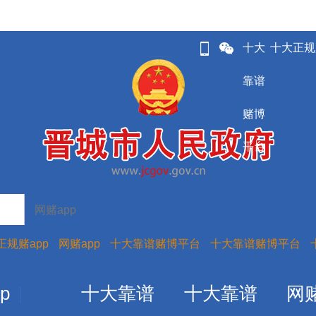
十大
十大正规
靠谱
赌博
平台
正规赌app
网赌app
十大靠谱赌博平台
十大靠谱赌博平台
p
十大靠谱
十大靠谱
网赌