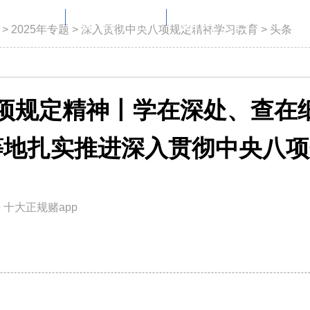
赌博平台
赌博平台
>
2025年专题
>
深入贯彻中央八项规定精神学习教育
>
头条
项规定精神丨学在深处、查在
等地扎实推进深入贯彻中央八项
p
十大正规赌app