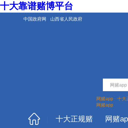
十大靠谱赌博平台
中国政府网
山西省人民政府
网赌app
网赌app
十大
网赌app
十大正规赌
网赌ap