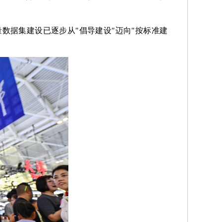
数据集建设已逐步从"倡导建设"迈向"按标准建