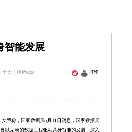
赌app
身智能发展
十大正规赌app
打印
。文章称，国家数据局5月31日消息，国家数据局
础，要以完善的数据工程驱动具身智能的发展，深入