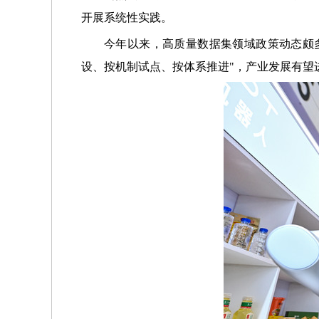
开展系统性实践。
今年以来，高质量数据集领域政策动态颇
设、按机制试点、按体系推进"，产业发展有望