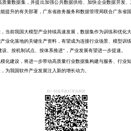
0个高质量数据集，并提出加强公共数据供给、加快企业数据开发
效能提升的有关部署，广东省政务服务和数据管理局联合广东省
示，当前我国大模型产业持续高速发展，数据集作为训练和优化
能产业化落地的关键生产资料，有望成为连接行业场景、模型训
准建设、按机制试点、按体系推进"，产业发展有望进一步提速。
规模化建设，将进一步带动高质量行业数据集构建与服务、行业
长，为我国软件产业发展注入新的增长动力。
扫一扫在手机打开当前页