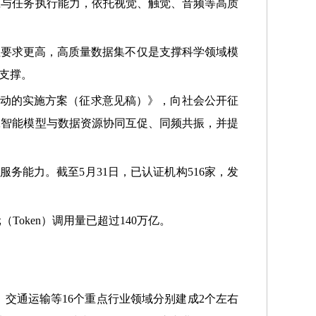
应与任务执行能力，依托视觉、触觉、音频等高质
可信性要求更高，高质量数据集不仅是支撑科学领域模
键支撑。
行动的实施方案（征求意见稿）》，向社会公开征
人工智能模型与数据资源协同互促、同频共振，并提
务能力。截至5月31日，已认证机构516家，发
Token）调用量已超过140万亿。
、交通运输等16个重点行业领域分别建成2个左右