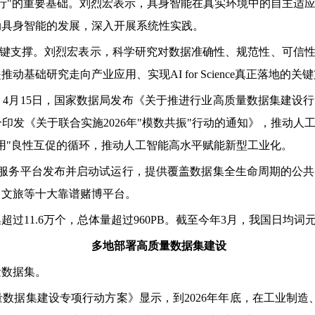
行"的重要基础。刘烈宏表示，具身智能在真实环境中的自主适
动具身智能的发展，深入开展系统性实践。
加速发展的关键支撑。刘烈宏表示，科学研究对数据准确性、规范性、
础研究走向产业应用、实现AI for Science真正落地的关
4月15日，国家数据局发布《关于推进行业高质量数据集建设
印发《关于联合实施2026年"模数共振"行动的通知》，推动
应用"良性互促的循环，推动人工智能高水平赋能新型工业化。
理服务平台发布并启动试运行，提供覆盖数据集全生命周期的公共服
、文旅等十大靠谱赌博平台。
11.6万个，总体量超过960PB。截至今年3月，我国日均词元（
多地部署高质量数据集建设
量数据集。
数据集建设专项行动方案》显示，到2026年年底，在工业制造