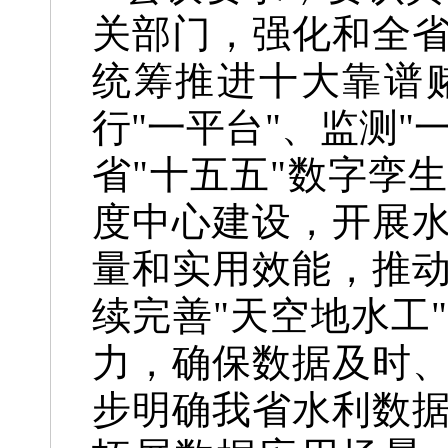
关部门，强化和全
统筹推进十大靠谱
行"一平台"、监测
省"十五五"数字孪
度中心建设，开展
量和实用效能，推
续完善"天空地水工
力，确保数据及时
步明确我省水利数