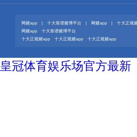
网赌app
|
十大靠谱赌博平台
|
网赌app
|
十大正规赌
网赌app
十大靠谱赌博平台
十大正规赌app
十大正规赌app
十大正规赌app
皇冠体育娱乐场官方最新