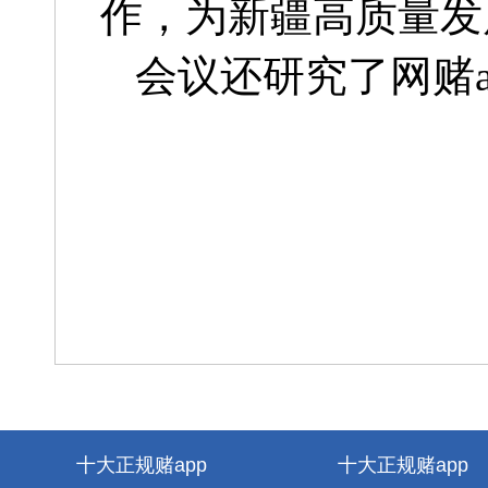
作，为新疆高质量发
会议还研究了网赌a
十大正规赌app
十大正规赌app