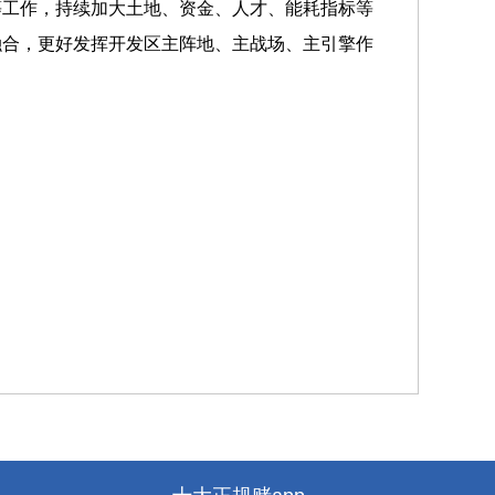
等工作，持续加大土地、资金、人才、能耗指标等
融合，更好发挥开发区主阵地、主战场、主引擎作