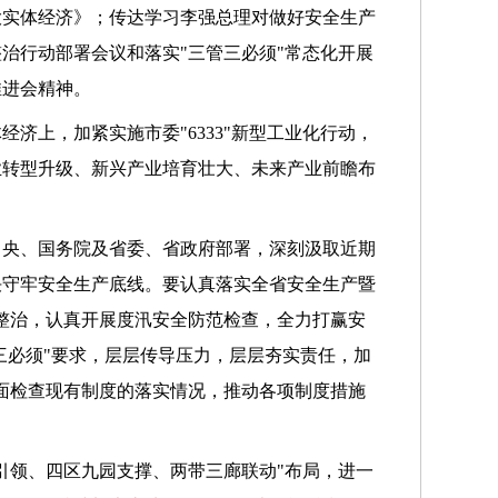
大实体经济》；传达学习李强总理对做好安全生产
治行动部署会议和落实"三管三必须"常态化开展
推进会精神。
上，加紧实施市委"6333"新型工业化行动，
业转型升级、新兴产业培育壮大、未来产业前瞻布
中央、国务院及省委、省政府部署，深刻汲取近期
决守牢安全生产底线。要认真落实全省安全生产暨
查整治，认真开展度汛安全防范检查，全力打赢安
三必须"要求，层层传导压力，层层夯实责任，加
全面检查现有制度的落实情况，推动各项制度措施
引领、四区九园支撑、两带三廊联动"布局，进一