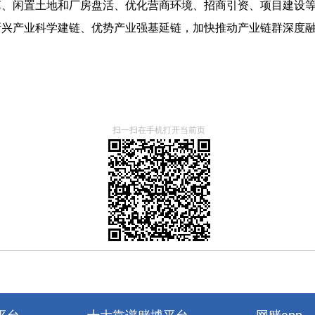
革、闲置土地和厂房盘活、优化营商环境、招商引资、项目建设
新兴产业科学建链、优势产业强基延链，加快推动产业链群深度
扫一扫在手机打开当前页