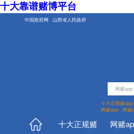
十大靠谱赌博平台
中国政府网
山西省人民政府
网赌app
十大正规赌app
网赌app
网赌a
十大正规赌
网赌ap