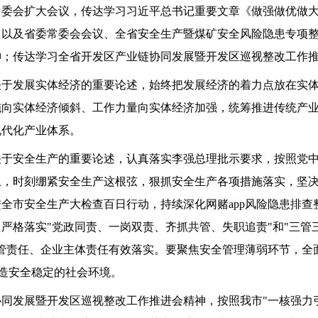
常委会扩大会议，传达学习习近平总书记重要文章《做强做优做
以及省委常委会会议、全省安全生产暨煤矿安全风险隐患专项整
神；传达学习全省开发区产业链协同发展暨开发区巡视整改工作
于发展实体经济的重要论述，始终把发展经济的着力点放在实体经济
施向实体经济倾斜、工作力量向实体经济加强，统筹推进传统产
现代化产业体系。
关于安全生产的重要论述，认真落实李强总理批示要求，按照党
上，时刻绷紧安全生产这根弦，狠抓安全生产各项措施落实，坚
全市安全生产大检查百日行动，持续深化网赌app风险隐患排
严格落实"党政同责、一岗双责、齐抓共管、失职追责"和"三管
监管责任、企业主体责任有效落实。要聚焦安全管理薄弱环节，
营造安全稳定的社会环境。
同发展暨开发区巡视整改工作推进会精神，按照我市"一核强力