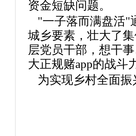
资金短缺问题。
"一子落而满盘活"
城乡要素，壮大了集
层党员干部，想干事
大正规赌app的战
为实现乡村全面振