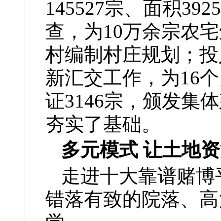
145527宗、面积3
查，为10万余宗农宅
村编制村庄规划；投
新汇交工作，为16
证3146宗，颁发集
夯实了基础。
多元模式 让土地资
走进十大靠谱赌博
错落有致的院落、高