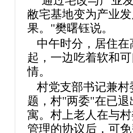
"通过宅改与产业
敝宅基地变为产业发展
果。"樊曙钰说。
中午时分，居住在
起，一边吃着软和可
情。
村党支部书记兼村
题，村"两委"在已退
寓。村上老人在与村
管理的协议后，可免