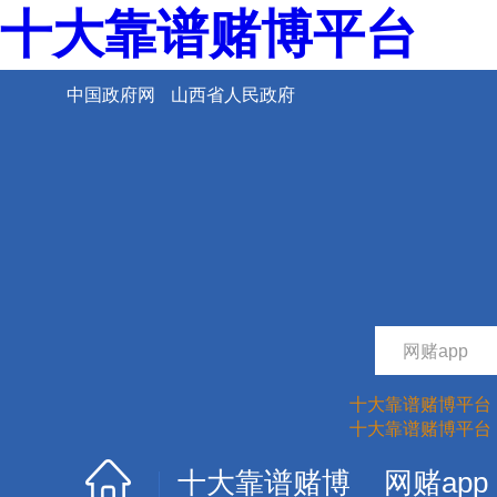
十大靠谱赌博平台
中国政府网
山西省人民政府
网赌app
十大靠谱赌博平台
十大靠谱赌博平台
十大靠谱赌博
网赌app