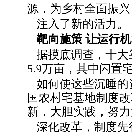
源，为乡村全面振兴
注入了新的活力。
靶向施策 让运行机
据摸底调查，十大
5.9万亩，其中闲置
如何使这些沉睡的资
国农村宅基地制度改
新，大胆实践，努力
深化改革，制度先