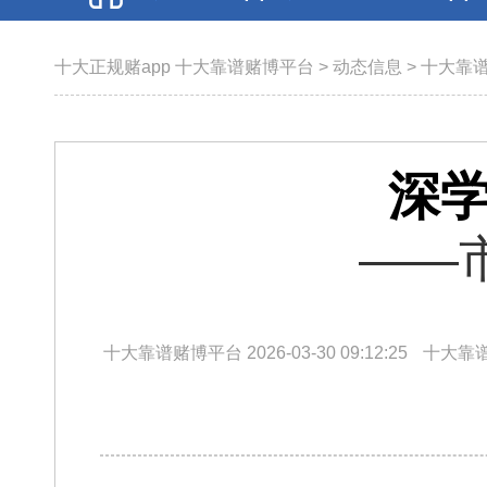
十大正规赌app
十大靠谱赌博平台
>
动态信息
>
十大靠
深学
——
十大靠谱赌博平台
2026-03-30 09:12:25
十大靠