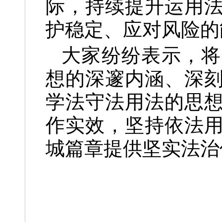
际，持续提升运用
护稳定、应对风险的
大家纷纷表示，将
想的深邃内涵、深
学法守法用法的思
作实效，坚持依法
城篇章提供坚实法治