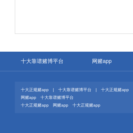
十大靠谱赌博平台
网赌app
十大正规赌app
|
十大靠谱赌博平台
|
十大正规赌app
网赌app
十大靠谱赌博平台
十大正规赌app
网赌app
十大正规赌app