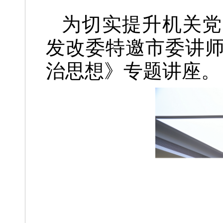
为切实提升机关党
发改委特邀市委讲
治思想》专题讲座。