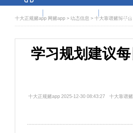
平台
app
十大正规赌app
网赌app
>
动态信息
>
十大靠谱赌博平台
学习规划建议每
十大正规赌app
2025-12-30 08:43:27
十大靠谱