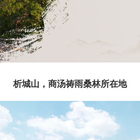
析城山，商汤祷雨桑林所在地