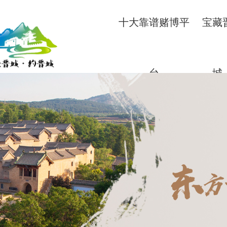
十大靠谱赌博平
宝藏
台
城