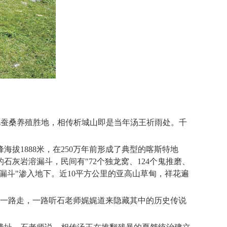
北蚕桑养殖胜地，相传析城山即是当年汤王祈雨处。千
拔1888米，在250万年前形成了典型的喀斯特地
灰岩溶漏斗，民间有"72个独龙窝、124个鬼推磨、
漏斗"渗入地下。近10平方公里的亚高山草甸，祥花遍
。一路走，一路听石老师娓娓道来隐藏其中的历史传说