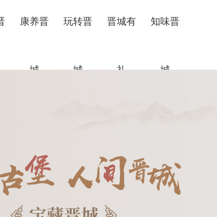
晋
康养晋
玩转晋
晋城有
知味晋
城
城
礼
城