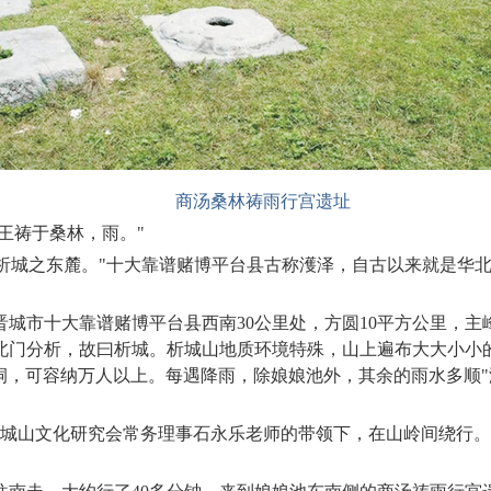
商汤桑林祷雨行宫遗址
。王祷于桑林，雨。"
源析城之东麓。"十大靠谱赌博平台县古称濩泽，自古以来就是华
市十大靠谱赌博平台县西南30公里处，方圆10平方公里，主峰海
门分析，故曰析城。析城山地质环境特殊，山上遍布大大小小的石
老洞，可容纳万人以上。每遇降雨，除娘娘池外，其余的雨水多顺"
。
析城山文化研究会常务理事石永乐老师的带领下，在山岭间绕行