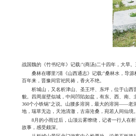
战国魏的《竹书纪年》记载:"(商汤)二十四年，大旱
桑林在哪里?清《山西通志》记载:"桑林水，导
百年来，晋豫间官祀民祷，香火不绝。
析城山，又名析津山、圣王坪、东坪，位于山西晋城
貌。四周崖壁似城，中间凹陷如盆，有东、西、南、北
360个小铁锅"之说。山腰多溶洞，最大的溶洞——
地，瑞草无边，天池清澈，古庙沧桑，宛若人间仙境
8月的小雨过后，山顶云雾缭绕，记者一行人在
故事，感受颇深。