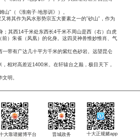
山"（《淮南子·地形训》）。
又将其作为风水形势宗五大要素之一的"砂山"，作为
；其西14千米处东西长4千米不周山是西（右）白虎
南（前）朱雀（凤凰）的化身。这四灵神兽惟妙惟肖、气
西一带有广达几十平方千米的紫红色砂岩。远望昆仑
米，相对高差近1400米。在轩辕台之巅，极目天下，
华文明。
十大正规赌app
十大靠谱赌博平台
晋城政务