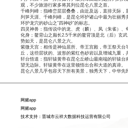
观，不少旅游行家多将其列位昆仑八景之首。
千峰列嶂：指峰峦层层叠叠，由近及远，直排天际，晨
列笋天涯、千峰列嶂，是昆仑环护诸山中最为壮丽秀美
环护龙穴的砂山之"四神砂"的标志。
四灵神兽：指传说中的龙、虎（麟）、凤（朱雀）、龟
化身；鳌背山之巅长2.5千米的鳌背顶是北（后）玄
势如天，是昆仑八景之六。
紫微天宫：相传是神仙居所、帝王宫殿，帝王祭天台
丘，这些层状的、波形的紫红色砂岩以及增城九重，
轩台悟道：指轩辕黄帝在昆仑丘峤山最南端的轩辕台南望
望无边际。轩辕黄帝在这里顿悟出合和大道的真谛。
昆仑八景几乎包容天下所有美景，独秀天下，中华先
网赌app
网赌app
技术支持：晋城市云祥大数据科技运营有限公司