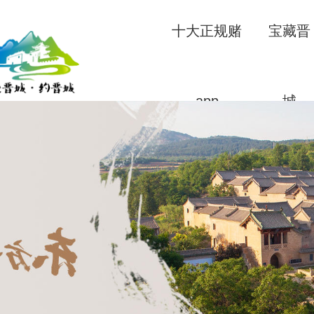
十大正规赌
宝藏晋
app
城