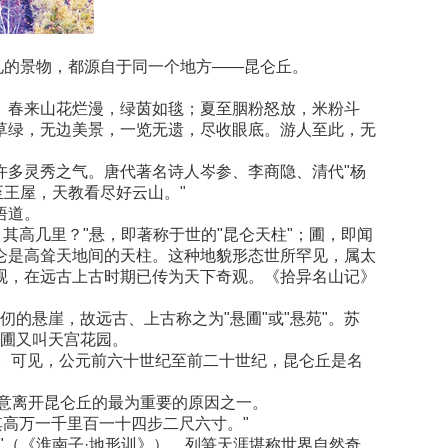
见的景物，都源自于同一个地方——昆仑丘。
。春来山花烂漫，绿茵如毯；夏至胭粉怒放，米粉斗
草绿，无边美景，一览无遗，尽收眼底。游人至此，无
许多灵秀之气。唐代著名诗人岑参、李商隐、清代"杨
王屋，天教看尽好云山。"
悟道。
其高几里？"悬，即著称于世的"昆仑天柱"；圃，即闻
仑是高耸天地间的天柱。这种地貌形态世所罕见，属太
观，在远古上古时期已传为天下奇观。《拾异名山记》
仞的悬崖，故远古、上古称之为"悬圃"或"悬苑"。苏
悬圃又叫天宫花园。
米。可见，公元前六十世纪至前二十世纪，昆仑丘是名
愿意离开昆仑丘的最为重要的原因之一。
其高万一千里百一十四步二尺六寸。"
"（《淮南子·地形训》）。列笋天涯堪称世界自然奇