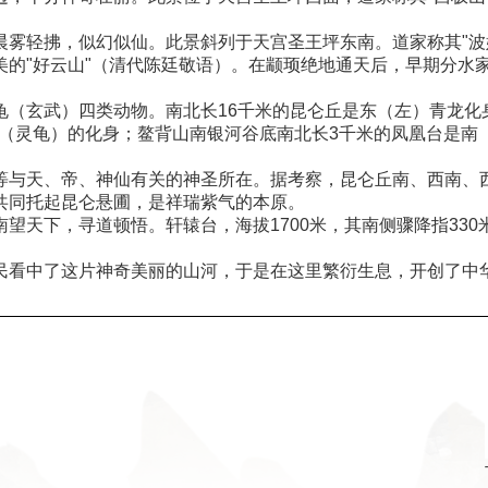
雾轻拂，似幻似仙。此景斜列于天宫圣王坪东南。道家称其"波姆
的"好云山"（清代陈廷敬语）。在颛顼绝地通天后，早期分水家
（玄武）四类动物。南北长16千米的昆仑丘是东（左）青龙化身
武（灵龟）的化身；鳌背山南银河谷底南北长3千米的凤凰台是
等与天、帝、神仙有关的神圣所在。据考察，昆仑丘南、西南、
共同托起昆仑悬圃，是祥瑞紫气的本原。
天下，寻道顿悟。轩辕台，海拔1700米，其南侧骤降指330
民看中了这片神奇美丽的山河，于是在这里繁衍生息，开创了中