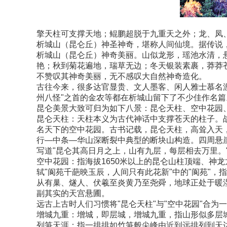
擎天柱可支撑天地；鲲鹏超脱于九重天之外；龙、凤
析城山（昆仑丘）神圣神奇，堪称人间仙境。据传说
析城山（昆仑丘）神奇美丽。山似龙形，瑶池水清，
艳；秋到菊花遍地，瑞草无边；冬天银装素裹，莽莽
不赞叹其神奇美丽，无不感叹大自然神奇造化。
古往今来，很多达官显贵、文人墨客、闲人雅士慕名
州八怪"之首的金农等都在析城山留下了不少佳作名篇
昆仑美景大致可归为如下八景：昆仑天柱、空中花园
昆仑天柱：天柱本义为古代神话中支撑苍天的柱子。战
名天下的空中花园。古书记载，昆仑天柱，高耸入天
行—中条—华山深断裂中典型的断块山构造。四周悬
写道"昆仑其高日月之上，山有九层，每层相去万里。
空中花园：指海拔1650米以上的昆仑山柱顶端、神龙
轼"阆苑千葩映玉辰，人间只有此花新"中的"阆苑"
从有巢、燧人、伏羲至炎黄乃至尧舜，地球正处于暖湿
副其实的天宫悬圃。
远古上古时人们习惯将"昆仑天柱"与"空中花园"合
增城九重：增城，即层城，增城九重，指山形似多层城
列笋天涯：指一排排如竹笋般尖峰由近到远排列到天边