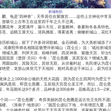
析城秋韵
、麟、龟是"四神兽"；天帝居住在紫微宫……这些上古神化中常
，曾吸引上古帝王在这里四千年之久不迁离。
悬圃花奇，龙窝满坪，漏斗天坑，岩龛栖神。春夏秋冬各具特色
苍苍。远眺王屋天坛，清风拂面，薄雾迷离；俯瞰析城山，花红
游历析城山，留下了许多诗词歌赋、金石碑碣，为大美析城添了
。清康熙帝师名相陈廷敬赞许析城山（昆仑丘）说："砥柱析城至
、增城九重、列笋天涯、前峰列嶂、四灵神兽、紫微天宫、轩台
国屈原《楚辞·天问》中有："昆仑悬圃，其尻安在？增城九重，
，周圆如削，其险无比，其状无双。从伏羲时起，先民便认为昆
崖绝壁，龙形山体突兀于天地间，相对高差达千米以上，蔚为壮
"
龙体之上1600余公顷的天然大花园，因为昆仑丘四周均为壁立千
，指阆风悬苑，即昆仑悬圃，玉辰指天宫昆仑圣王坪。所以，昆仑
，年花期长达9个多月，品种多达300余种，花株高达1.5—2
为一个词——"昆仑悬圃"。奇异美丽的昆仑悬圃是远古先王先民不
楼。《淮南子·地形训》："掘昆仑虚以下地，中有增层九重，
，十分神奇壮丽。此景位于天宫圣王坪西面，道家称其"西极山