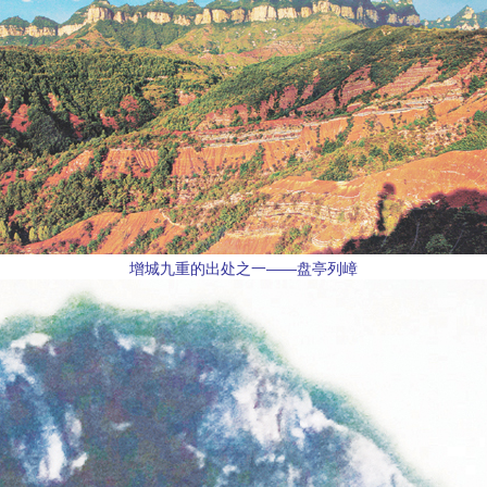
增城九重的出处之一——盘亭列嶂