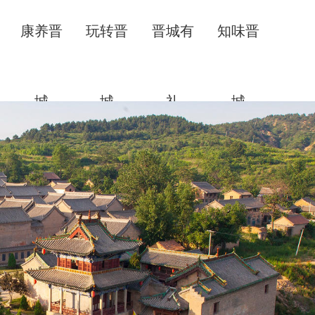
康养晋
玩转晋
晋城有
知味晋
城
城
礼
城