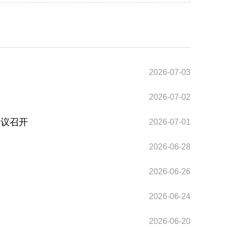
2026-07-03
2026-07-02
会议召开
2026-07-01
2026-06-28
2026-06-26
2026-06-24
2026-06-20