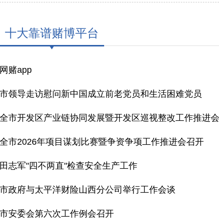
十大靠谱赌博平台
网赌app
市领导走访慰问新中国成立前老党员和生活困难党员
全市开发区产业链协同发展暨开发区巡视整改工作推进
全市2026年项目谋划比赛暨争资争项工作推进会召开
田志军"四不两直"检查安全生产工作
市政府与太平洋财险山西分公司举行工作会谈
市安委会第六次工作例会召开