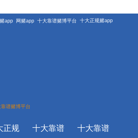
十大正规赌app
赌app
网赌app
十大靠谱赌博平台
大靠谱赌博平台
大正规
十大靠谱
十大靠谱