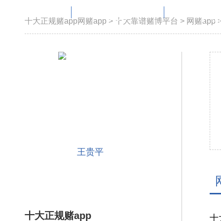
app
平
十大正规赌app
网赌app
>
十大靠谱赌博平台
>
网赌app
王贵平
十大正规赌app
十