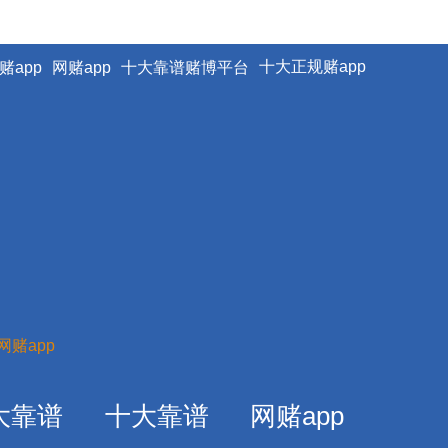
十大正规赌app
赌app
网赌app
十大靠谱赌博平台
网赌app
大靠谱
十大靠谱
网赌app