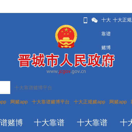
十大
十大正规
靠谱
赌博
平台
pp
网赌app
十大靠谱赌博平台
十大正规赌app
网赌app
谱赌博
十大靠谱
十大靠谱
十