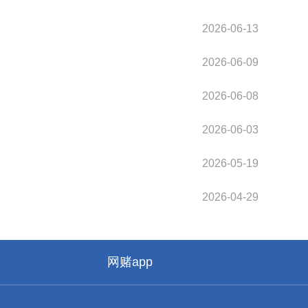
2026-06-13
2026-06-09
2026-06-08
2026-06-03
2026-05-19
2026-04-29
网赌app