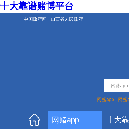
十大靠谱赌博平台
中国政府网
山西省人民政府
网赌app
网赌app
网赌a
网赌app
十大靠