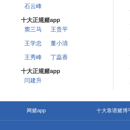
石云峰
十大正规赌app
窦三马
王贵平
王学忠
董小清
王秀峰
丁蕊香
十大正规赌app
闫建升
网赌app
十大靠谱赌博