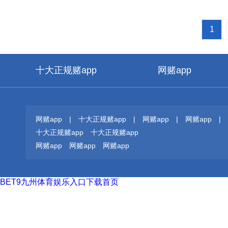
1
十大正规赌app
网赌app
网赌app
|
十大正规赌app
|
网赌app
|
网赌app
|
十大正规赌app
十大正规赌app
网赌app
网赌app
网赌app
BET9九州体育娱乐入口下载首页