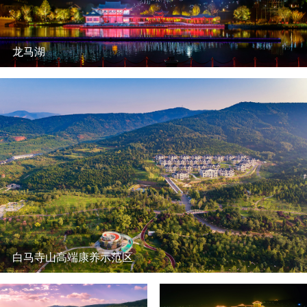
龙马湖
白马寺山高端康养示范区